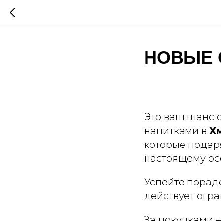
НОВЫЕ 
Это ваш шанс 
напитками в
Х
которые подар
настоящему ос
Успейте порад
действует огр
За покупками – 