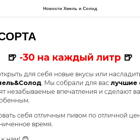
Новости Хмель и Солод
СОРТА
🍺
-30 на каждый литр
🍺
открыть для себя новые вкусы или наслад
мель&Солод
. Мы собрали для вас
лучшие 
ят незабываемые впечатления и сделают ва
обенным.
овать себя отличным пивом по отличной це
аниченное время.
к нам! 😊