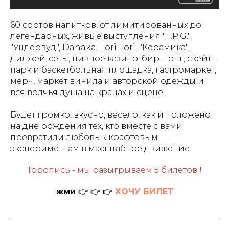
60 сортов напитков, от лимитированных до
легендарных, живые выступления "F.P.G.",
"Ундервуд", Dahaka, Lori Lori, "Керамика",
диджей-сеты, пивное казино, бир-понг, скейт-
парк и баскетбольная площадка, гастромаркет,
мерч, маркет винила и авторской одежды и
вся волчья душа на кранах и сцене.
Будет громко, вкусно, весело, как и положено
на дне рождения тех, кто вместе с вами
превратили любовь к крафтовым
экспериментам в масштабное движение.
Торопись - мы разыгрываем 5 билетов !
жми
👉 👉 👉
ХОЧУ БИЛЕТ