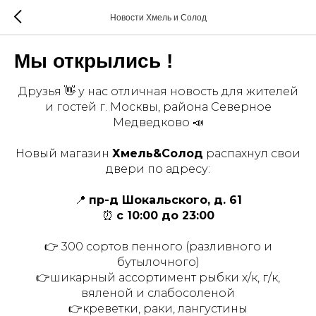
Новости Хмель и Солод
Мы открылись !
Друзья 👋 у нас отличная новость для жителей
и гостей г. Москвы, района Северное
Медведково 📣
Новый магазин
Хмель&Солод
распахнул свои
двери по адресу:
📍
пр-д Шокальского, д. 61
⏰
с 10:00 до 23:00
👉 300 сортов пенного (разливного и
бутылочного)
👉шикарный ассортимент рыбки х/к, г/к,
вяленой и слабосоленой
👉креветки, раки, лангустины