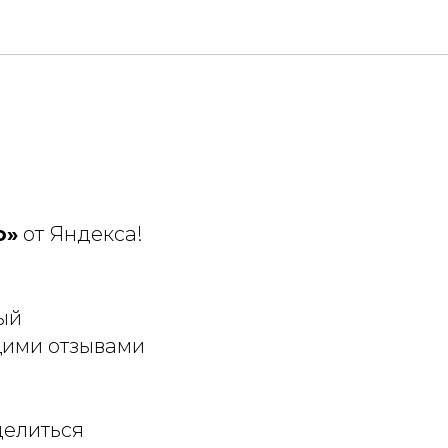
о»
от Яндекса!
рый
щими отзывами
делиться